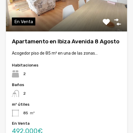
En Venta
Apartamento en Ibiza Avenida 8 Agosto
Acogedor piso de 85 m² en una de las zonas…
Habitaciones
2
Baños
2
m² útiles
85
m²
En Venta
492.000€