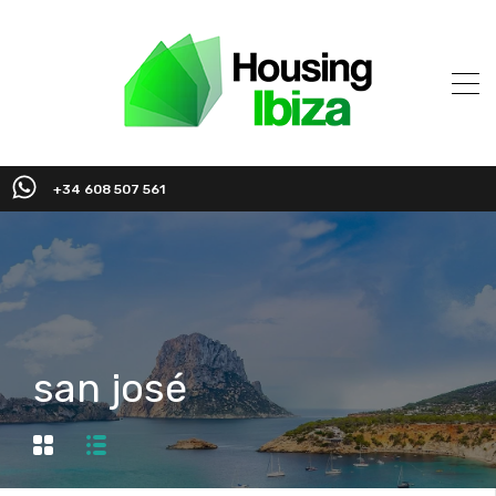
+34 608 507 561
san josé