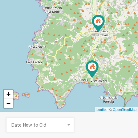
+
−
Leaflet
| ©
OpenStreetMap
Date New to Old